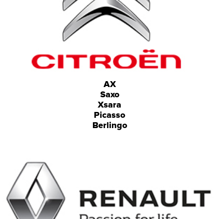
AX
Saxo
Xsara
Picasso
Berlingo