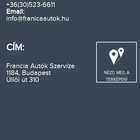
+36(30)523-6611
Email:
info@franicaautok.hu
CÍM:
Francia Autók Szervíze
1184, Budapest
NÉZD MEG A
Üllői út 310
TÉRKÉPEN!