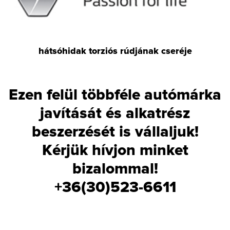
hátsóhidak torziós rúdjának cseréje
Ezen felül többféle autómárka
javítását és alkatrész
beszerzését is vállaljuk!
Kérjük hívjon minket
bizalommal!
+36(30)523-6611